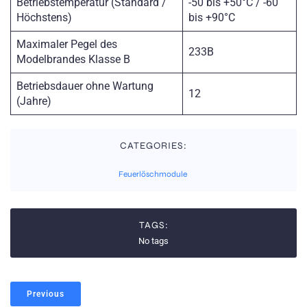
Betriebstemperatur (Standard /
-50 bis +50°C / -60
Höchstens)
bis +90°C
Maximaler Pegel des
233B
Modelbrandes Klasse B
Betriebsdauer ohne Wartung
12
(Jahre)
CATEGORIES:
Feuerlöschmodule
TAGS:
No tags
Previous