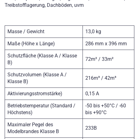
Treibstofflagerung, Dachböden, uvm
Masse / Gewicht
13,0 kg
Maße (Höhe x Länge)
286 mm x 396 mm
Schutzfläche (Klasse A / Klasse
72m² / 33m²
B)
Schutzvolumen (Klasse A /
216m³ / 42m³
Klasse B)
Aktivierungsstromstärke)
0,15 A
Betriebstemperatur (Standard /
-50 bis +50°C / -60
Höchstens)
bis +90°C
Maximaler Pegel des
233B
Modelbrandes Klasse B